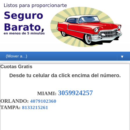
▼
Cuotas Gratis
Desde tu celular da click encima del n
ú
mero.
3059924257
MIAMI:
ORLANDO:
4079102360
TAMPA:
8133215261